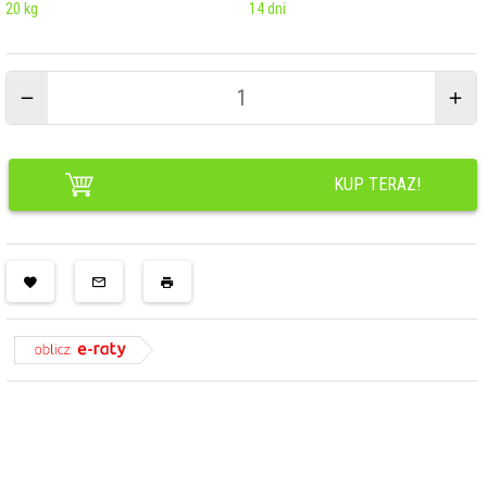
20
kg
14 dni
KUP TERAZ!