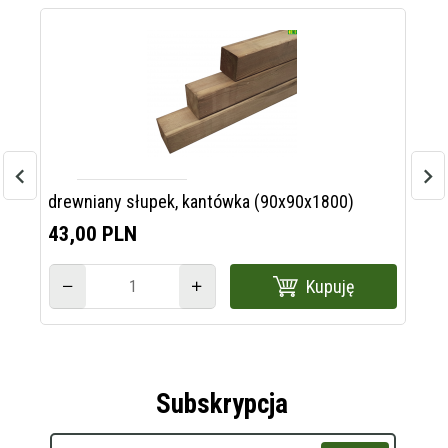
drewniany słupek, kantówka (90x90x1800)
Pł
43,
00
PLN
3
Kupuję
Subskrypcja