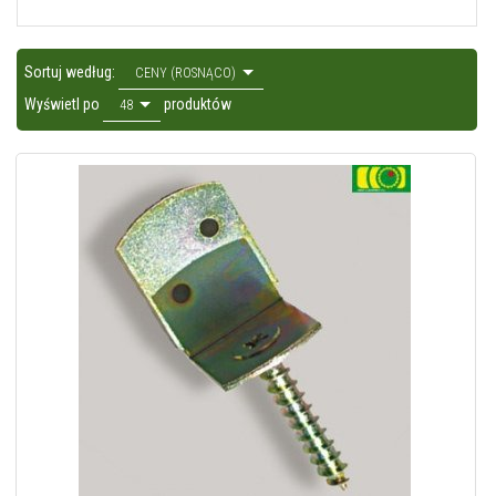
sort
Sortuj według:
CENY (ROSNĄCO)
pop
Wyświetl po
produktów
48