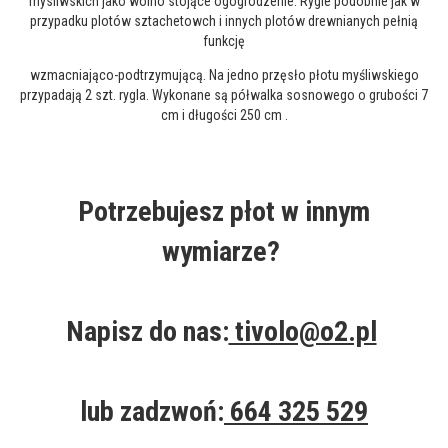
mysliwskich jako wolno stojące ogogrodzenie. Rygle podobnie jak w
przypadku plotów sztachetowch i innych plotów drewnianych pełnią
funkcję
wzmacniająco-podtrzymującą. Na jedno przęsło płotu myśliwskiego
przypadają 2 szt. rygla. Wykonane są półwalka sosnowego o grubości 7
cm i długości 250 cm .
Potrzebujesz pło
t w innym
wymiarze?
Napisz do nas:
tivolo@o2.pl
lub zadzwoń:
664 325 529