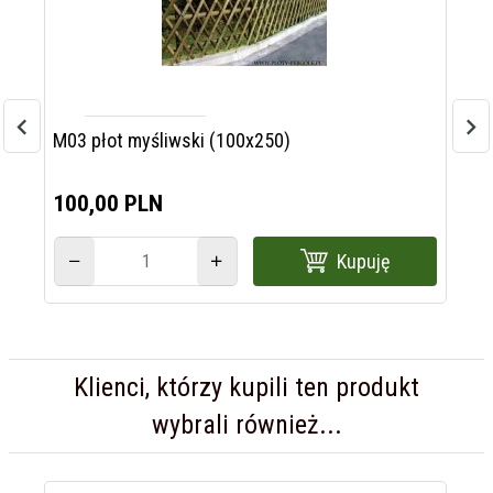
M03 płot myśliwski (100x250)
M0
100,
00
PLN
80
Kupuję
Klienci, którzy kupili ten produkt
wybrali również...