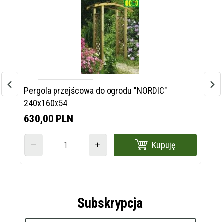
Pergola przejścowa do ogrodu "NORDIC"
Me
240x160x54
630,
00
PLN
28
Kupuję
Subskrypcja